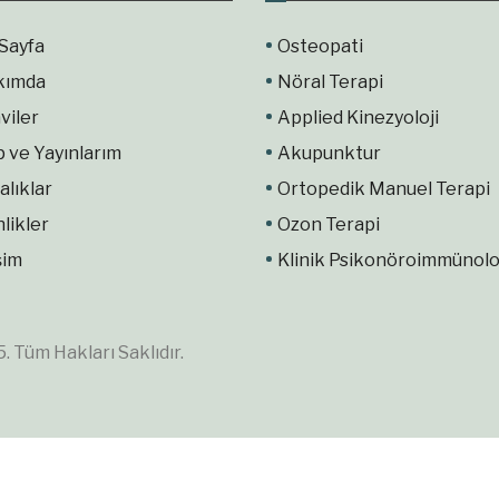
Sayfa
Osteopati
kımda
Nöral Terapi
viler
Applied Kinezyoloji
p ve Yayınlarım
Akupunktur
alıklar
Ortopedik Manuel Terapi
nlikler
Ozon Terapi
şim
Klinik Psikonöroimmünolo
 Tüm Hakları Saklıdır.