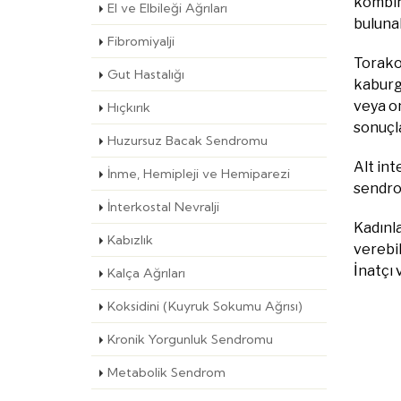
kombin
El ve Elbileği Ağrıları
bulunab
Fibromiyalji
Torako
Gut Hastalığı
kaburga
veya on
Hıçkırık
sonuçl
Huzursuz Bacak Sendromu
Alt int
İnme, Hemipleji ve Hemiparezi
sendrom
İnterkostal Nevralji
Kadınla
Kabızlık
verebil
İnatçı 
Kalça Ağrıları
Koksidini (Kuyruk Sokumu Ağrısı)
Kronik Yorgunluk Sendromu
Metabolik Sendrom