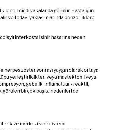
kilenen ciddi vakalar da görülür. Hastalığın
kalır ve tedavi yaklaşımlarında benzerliklere
dolaylı interkostal sinir hasarına neden
e herpes zoster sonrası yaygın olarak ortaya
s tüpü yerleştirildikten veya mastektomi veya
mpresyon, gebelik, inflamatuar / reaktif,
k görülen birçok başka nedenleri de
riferik ve merkezi sinir sistemi