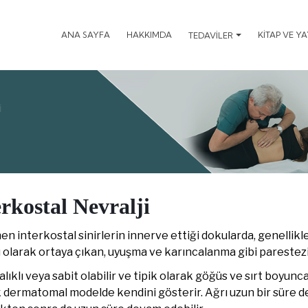
ANA SAYFA
HAKKIMDA
KİTAP VE Y
TEDAVİLER
I
erkostal Nevralji
en interkostal sinirlerin innerve ettiği dokularda, genellikl
ı olarak ortaya çıkan, uyuşma ve karıncalanma gibi parestezi il
alıklı veya sabit olabilir ve tipik olarak göğüs ve sırt boyunca
 dermatomal modelde kendini gösterir. Ağrı uzun bir süre d