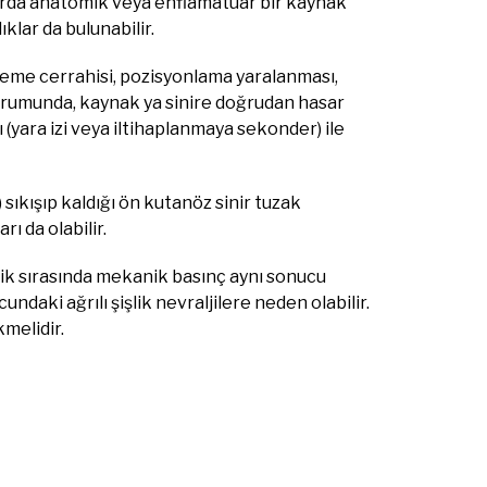
larda anatomik veya enflamatuar bir kaynak
klar da bulunabilir.
eme cerrahisi, pozisyonlama yaralanması,
 durumunda, kaynak ya sinire doğrudan hasar
 (yara izi veya iltihaplanmaya sekonder) ile
) sıkışıp kaldığı ön kutanöz sinir tuzak
ı da olabilir.
elik sırasında mekanik basınç aynı sonucu
undaki ağrılı şişlik nevraljilere neden olabilir.
melidir.