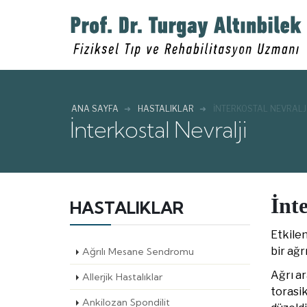
ANA SAYFA
HASTALIKLAR
İNTERKOSTAL NEVRALJ
İnterkostal Nevralji
İnt
HASTALIKLAR
Etkilen
bir ağr
Ağrılı Mesane Sendromu
Ağrı ar
Allerjik Hastalıklar
torasik
Ankilozan Spondilit