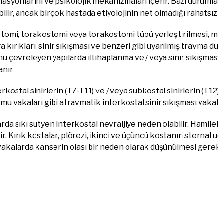
asyonlarını ve psikolojik mekanizmaları içerir. Bazı durum
ilir, ancak birçok hastada etiyolojinin net olmadığı rahatsızlı
tomi, torakostomi veya torakostomi tüpü yerleştirilmesi, m
 kırıkları, sinir sıkışması ve benzeri gibi uyarılmış travma
u çevreleyen yapılarda iltihaplanma ve / veya sinir sıkışması
anır
erkostal sinirlerin (T7-T11) ve / veya subkostal sinirlerin (T12
u vakaları gibi atravmatik interkostal sinir sıkışması vakalar
rda sıkı sutyen interkostal nevraljiye neden olabilir. Hamil
ir. Kırık kostalar, plörezi, ikinci ve üçüncü kostanın sternal uc
vakalarda kanserin olası bir neden olarak düşünülmesi gerek