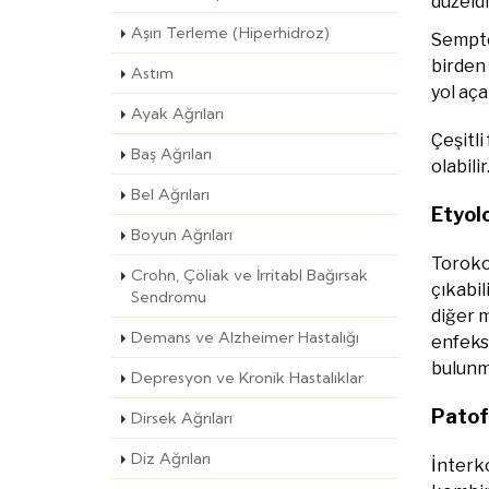
düzeldi
Aşırı Terleme (Hiperhidroz)
Semptom
birden 
Astım
yol aça
Ayak Ağrıları
Çeşitli
Baş Ağrıları
olabilir
Bel Ağrıları
Etyolo
Boyun Ağrıları
Toroko
Crohn, Çöliak ve İrritabl Bağırsak
çıkabil
Sendromu
diğer m
Demans ve Alzheimer Hastalığı
enfeks
bulunm
Depresyon ve Kronik Hastalıklar
Patofi
Dirsek Ağrıları
Diz Ağrıları
İnterko