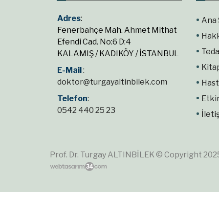
Adres
:
Ana 
Fenerbahçe Mah. Ahmet Mithat
Hak
Efendi Cad. No:6 D:4
Teda
KALAMIŞ / KADIKÖY / İSTANBUL
Kita
E-Mail
:
doktor@turgayaltinbilek.com
Hast
Telefon
:
Etki
0542 440 25 23
İleti
Prof. Dr. Turgay ALTINBİLEK © Copyright 2025.