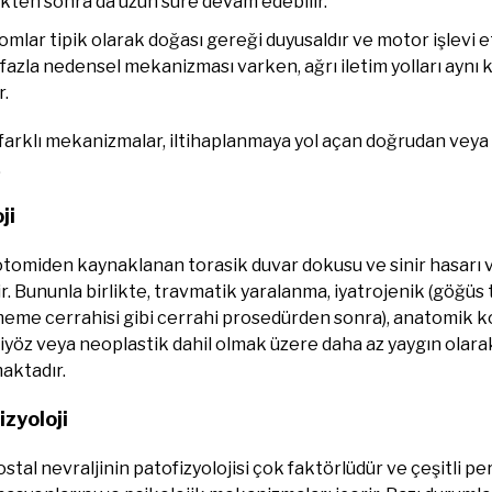
kten sonra da uzun süre devam edebilir.
lar tipik olarak doğası gereği duyusaldır ve motor işlevi et
fazla nedensel mekanizması varken, ağrı iletim yolları aynı 
r.
 farklı mekanizmalar, iltihaplanmaya yol açan doğrudan veya 
.
ji
tomiden kaynaklanan torasik duvar dokusu ve sinir hasarı v
ir. Bununla birlikte, travmatik yaralanma, iyatrojenik (göğü
eme cerrahisi gibi cerrahi prosedürden sonra), anatomik ko
iyöz veya neoplastik dahil olmak üzere daha az yaygın olara
aktadır.
zyoloji
stal nevraljinin patofizyolojisi çok faktörlüdür ve çeşitli pe