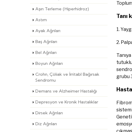
Toplum
Aşırı Terleme (Hiperhidroz)
Tanı k
Astım
1. Yayg
Ayak Ağrıları
Baş Ağrıları
2. Palp
Bel Ağrıları
Tanıya 
tutuklu
Boyun Ağrıları
sendrom
Crohn, Çöliak ve İrritabl Bağırsak
grubu 3
Sendromu
Hasta
Demans ve Alzheimer Hastalığı
Depresyon ve Kronik Hastalıklar
Fibromi
sistemi
Dirsek Ağrıları
Genetik
Diz Ağrıları
emosyon
çıkmas