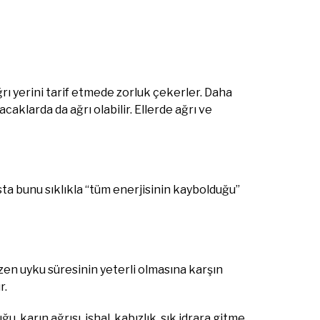
rı yerini tarif etmede zorluk çekerler. Daha
caklarda da ağrı olabilir. Ellerde ağrı ve
ta bunu sıklıkla “tüm enerjisinin kaybolduğu”
en uyku süresinin yeterli olmasına karşın
r.
karın ağrısı, ishal, kabızlık, sık idrara gitme,