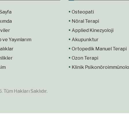
Sayfa
Osteopati
kımda
Nöral Terapi
viler
Applied Kinezyoloji
p ve Yayınlarım
Akupunktur
alıklar
Ortopedik Manuel Terapi
nlikler
Ozon Terapi
şim
Klinik Psikonöroimmünolo
 Tüm Hakları Saklıdır.