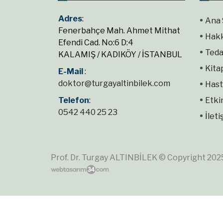
Adres
:
Ana 
Fenerbahçe Mah. Ahmet Mithat
Hak
Efendi Cad. No:6 D:4
Teda
KALAMIŞ / KADIKÖY / İSTANBUL
Kita
E-Mail
:
doktor@turgayaltinbilek.com
Hast
Telefon
:
Etki
0542 440 25 23
İleti
Prof. Dr. Turgay ALTINBİLEK © Copyright 2025.