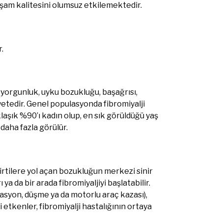
am kalitesini olumsuz etkilemektedir.
.
 yorgunluk, uyku bozukluğu, başağrısı,
yetedir. Genel populasyonda fibromiyalji
aşık %90’ı kadın olup, en sık görüldüğü yaş
daha fazla görülür.
rtilere yol açan bozukluğun merkezi sinir
a da bir arada fibromiyaljiyi başlatabilir.
rasyon, düşme ya da motorlu araç kazası),
 etkenler, fibromiyalji hastalığının ortaya