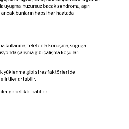
rda uyuşma, huzursuz bacak sendromu, aşırı
r, ancak bunların hepsi her hastada
raba kullanma, telefonla konuşma, soğuğa
isyonda çalışma gibi çalışma koşulları
uk yüklenme gibi stres faktörleri de
lirtiler artabilir.
iler genellikle hafifler.