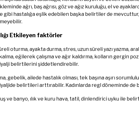
leminde ağrı, baş ağrısı, göz ve ağız kuruluğu, el ve ayakla
 gibi hastalığa eşlik edebilen başka belirtiler de mevcuttu
meyebilir.
ığı Etkileyen faktörler
reli oturma, ayakta durma, stres, uzun süreli yazı yazma, a
alma, eğilerek çalışma ve ağır kaldırma, kolların gergin poz
alji belirtilerini şiddetlendirebilir.
, gebelik, ailede hastalık olması, tek başına aşırı sorumlul
yaljide belirtileri arttırabilir. Kadınlarda regl döneminde de be
uş ve banyo, ılık ve kuru hava, tatil, dinlendirici uyku ile belirt