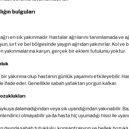
ığın bulguları
ağrı en sık yakınmadır. Hastalar ağrılarını tanımlamada ve ağ
un, sırt ve bel bölgesinde yaygın ağrıdan yakınırlar. Kol ve ba
en yakınmalarına karşın, gerçek bir eklem tutulumu yoktur.
nluk
bir yakınma olup hastanın günlük yaşamını etkileyebilir. Has
e ifade eder. Genellikle sabah yataktan yorgun kalkar.
ozuklukları
ykuya dalamadığından veya sık uyandığından yakınabilir. Baz
nlendirici olmayabilir ya da hasta hiç uyumadığı hissi ile uyanı
n dışında sabah tutukluğu, konsantrasyon ve bellek bozukluğu, 