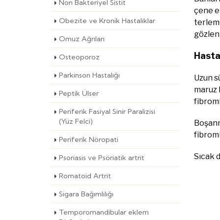
Non Bakteriyel Sistit
çene ek
Obezite ve Kronik Hastalıklar
terleme
gözlen
Omuz Ağrıları
Hastal
Osteoporoz
Parkinson Hastalığı
Uzun sü
maruz k
Peptik Ülser
fibromiy
Periferik Fasiyal Sinir Paralizisi
(Yüz Felci)
Boşanma
fibromi
Periferik Nöropati
Sıcak d
Psoriasis ve Psöriatik artrit
Romatoid Artrit
Sigara Bağımlılığı
Temporomandibular eklem