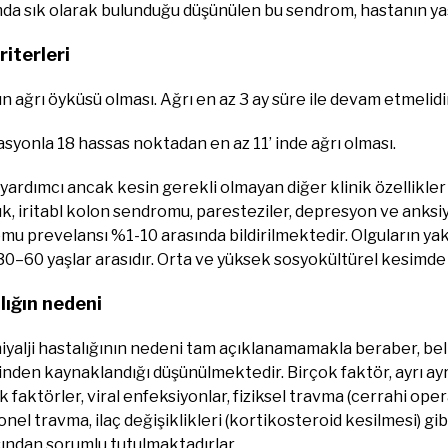
da sık olarak bulunduğu düşünülen bu sendrom, hastanın yaş
riterleri
ın ağrı öyküsü olması. Ağrı en az 3 ay süre ile devam etmelidir
asyonla 18 hassas noktadan en az 11’ inde ağrı olması.
yardımcı ancak kesin gerekli olmayan diğer klinik özellikler
k, iritabl kolon sendromu, paresteziler, depresyon ve anksi
u prevelansı %1-10 arasında bildirilmektedir. Olguların yakl
0–60 yaşlar arasıdır. Orta ve yüksek sosyokültürel kesimde 
lığın nedeni
yalji hastalığının nedeni tam açıklanamamakla beraber, beli
nden kaynaklandığı düşünülmektedir. Birçok faktör, ayrı ayrı y
 faktörler, viral enfeksiyonlar, fiziksel travma (cerrahi ope
el travma, ilaç değişiklikleri (kortikosteroid kesilmesi) gibi
ından sorumlu tutulmaktadırlar.