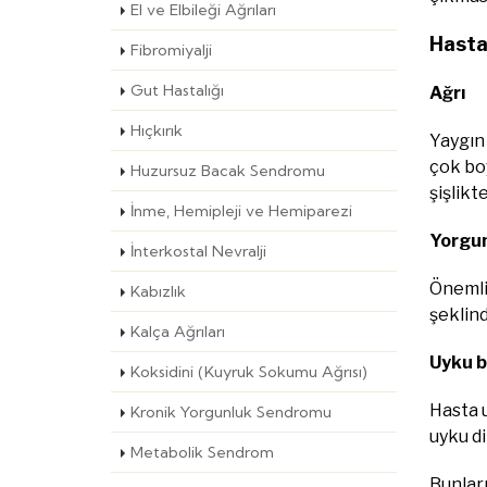
El ve Elbileği Ağrıları
Hastal
Fibromiyalji
Gut Hastalığı
Ağrı
Hıçkırık
Yaygın 
çok boy
Huzursuz Bacak Sendromu
şişlikt
İnme, Hemipleji ve Hemiparezi
Yorgu
İnterkostal Nevralji
Önemli 
Kabızlık
şeklind
Kalça Ağrıları
Uyku b
Koksidini (Kuyruk Sokumu Ağrısı)
Hasta u
Kronik Yorgunluk Sendromu
uyku di
Metabolik Sendrom
Bunları