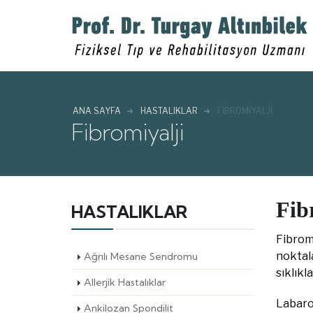
ANA SAYFA
HASTALIKLAR
FIBROMIYALJI
Fibromiyalji
Fib
HASTALIKLAR
Fibromi
noktala
Ağrılı Mesane Sendromu
sıklıkl
Allerjik Hastalıklar
Labarot
Ankilozan Spondilit