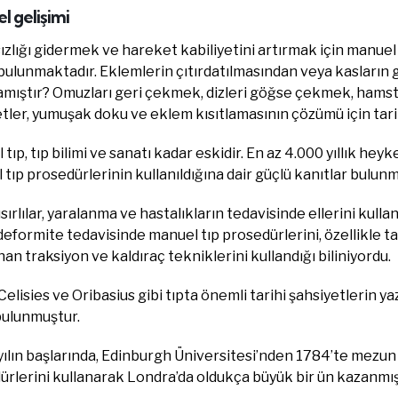
el gelişimi
zlığı gidermek ve hareket kabiliyetini artırmak için manuel
bulunmaktadır. Eklemlerin çıtırdatılmasından veya kasların
mıştır? Omuzları geri çekmek, dizleri göğse çekmek, hamstr
ler, yumuşak doku ve eklem kısıtlamasının çözümü için tari
tıp, tıp bilimi ve sanatı kadar eskidir. En az 4.000 yıllık heyk
tıp prosedürlerinin kullanıldığına dair güçlü kanıtlar bulunm
sırlılar, yaralanma ve hastalıkların tedavisinde ellerini kull
deformite tedavisinde manuel tıp prosedürlerini, özellikle t
an traksiyon ve kaldıraç tekniklerini kullandığı biliniyordu.
Celisies ve Oribasius gibi tıpta önemli tarihi şahsiyetlerin ya
bulunmuştur.
yılın başlarında, Edinburgh Üniversitesi’nden 1784’te mezun
ürlerini kullanarak Londra’da oldukça büyük bir ün kazanmış