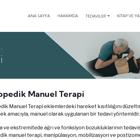
ANA SAYFA
HAKKIMDA
KİTAP VE Y
TEDAVİLER
PI
i
opedik Manuel Terapi
ik Manuel Terapi eklemlerdeki hareket kısıtlılığını düzeltm
ek amacıyla, manuel olarak uygulanan bir tedavi yöntemidir.
ve ekstremitede ağrı ve fonksiyon bozukluklarının tedavisin
dik manuel terapi, manipülasyon, mobilizasyon ve postizome