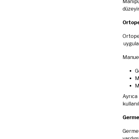
Manipül
düzeyin
Ortope
Ortoped
uygula
Manuel
G
M
M
Ayrıca 
kullanıl
Germe 
Germe 
yardıml