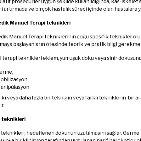
atif prosedürler uygun şekilde kullanıldığında, kas-iskelet 
i artırmada ve birçok hastalık süreci içinde olan hastalara ya
dik Manuel Terapi teknikleri
ik Manuel Terapi tekniklerinin çoğu spesifik teknikler olup
maya başlayanların ötesinde teorik ve pratik bilgi gerekme
 terapi teknikleri eklem, yumuşak doku veya sinir dokusuna 
erme,
obilizasyon
anipülasyon
iki veya daha fazla bir tekniğin veya farklı tekniklerin bir 
ır.
teknikleri
teknikleri, hedeflenen dokunun uzatılmasını sağlar. Germe t
ı veya bir klinisyen tarafından uygulanan pasif hareketler olab