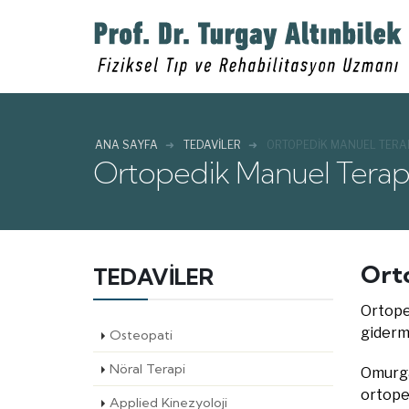
ANA SAYFA
TEDAVİLER
ORTOPEDIK MANUEL TERA
Ortopedik Manuel Terap
Ort
TEDAVİLER
Ortoped
giderm
Osteopati
Nöral Terapi
Omurga 
ortope
Applied Kinezyoloji