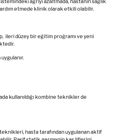
sistemindeki ağrıyı azaltmada, hastanın sağlık
rdım etmede klinik olarak etkili olabilir.
, ileri düzey bir eğitim proğramı ve yeni
ktedir.
uygulanır.
arada kullanıldığı kombine teknikler de
eknikleri, hasta tarafından uygulanan aktif
ilir. Pasif statik germenin kas liflerini