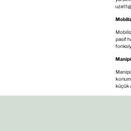
uzattığ
Mobili
Mobiliz
pasif h
fonksiy
Manipü
Manipül
konumla
küçük a