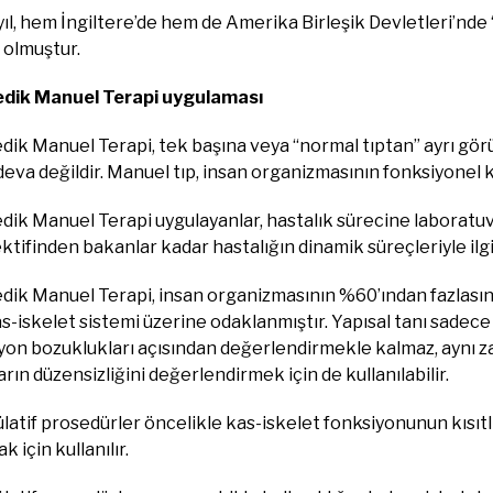
yıl, hem İngiltere’de hem de Amerika Birleşik Devletleri’nde “
olmuştur.
dik Manuel Terapi uygulaması
ik Manuel Terapi, tek başına veya “normal tıptan” ayrı görül
eva değildir. Manuel tıp, insan organizmasının fonksiyonel 
ik Manuel Terapi uygulayanlar, hastalık sürecine laboratuvar
tifinden bakanlar kadar hastalığın dinamik süreçleriyle ilgil
ik Manuel Terapi, insan organizmasının %60’ından fazlasını o
s-iskelet sistemi üzerine odaklanmıştır. Yapısal tanı sadece k
on bozuklukları açısından değerlendirmekle kalmaz, aynı zam
rın düzensizliğini değerlendirmek için de kullanılabilir.
atif prosedürler öncelikle kas-iskelet fonksiyonunun kısıtlı 
k için kullanılır.