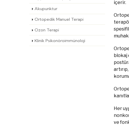
içerir.
Akupunktur
Ortope
Ortopedik Manuel Terapi
terapö
spesifi
Ozon Terapi
muhak
Klinik Psikonöroimmünoloji
Ortope
blokaj 
postür
artırı
koruma
Ortope
kanıtla
Her uyg
nonkont
ve fonk