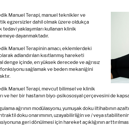
dik Manuel Terapi, manuel teknikler ve
tik egzersizler dahil olmak üzere oldukça
k tedavi yaklaşımları kullanan klinik
emeye dayanmaktadır.
dik Manuel Terapinin amacı, eklemlerdeki
olarak adlandırılan kısıtlanmış hareketi
al denge içinde, en yüksek derecede ve ağrısız
p, fonksiyonu sağlamak ve beden mekaniğini
ktır.
dik Manuel Terapi, mevcut bilimsel ve klinik
rı ve her bir hastanın biyo-psikososyal çerçevesini de kapsa
ulama ağrının modülasyonu, yumuşak doku iltihabının azaltıl
raktil doku onarımının, uzayabilirliğin ve / veya stabilitenin
siyonuna geri dönülmesi için hareket açıklığının arttırılması 