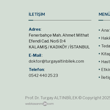
İLETİŞİM
MENÜ
Adres
:
Ana 
Fenerbahçe Mah. Ahmet Mithat
Hak
Efendi Cad. No:6 D:4
Teda
KALAMIŞ / KADIKÖY / İSTANBUL
Kita
E-Mail
:
doktor@turgayaltinbilek.com
Hast
Telefon
:
Etki
0542 440 25 23
İleti
Prof. Dr. Turgay ALTINBİLEK © Copyright 2025.