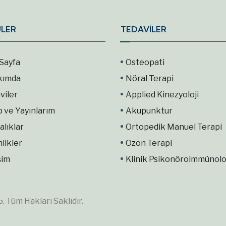
LER
TEDAVİLER
Sayfa
Osteopati
kımda
Nöral Terapi
viler
Applied Kinezyoloji
p ve Yayınlarım
Akupunktur
alıklar
Ortopedik Manuel Terapi
nlikler
Ozon Terapi
şim
Klinik Psikonöroimmünolo
 Tüm Hakları Saklıdır.