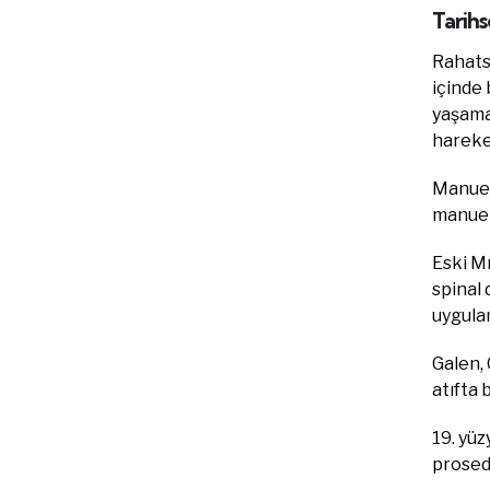
Tarihs
Rahatsı
içinde 
yaşama
hareket
Manuel 
manuel 
Eski Mı
spinal 
uygulan
Galen, 
atıfta 
19. yüz
prosed