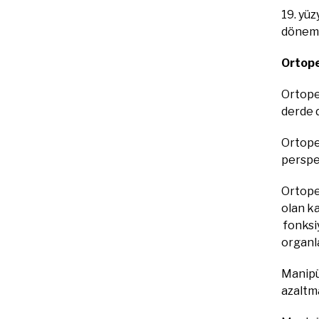
19. yüz
dönem 
Ortope
Ortoped
derde d
Ortoped
perspek
Ortoped
olan ka
fonksiy
organla
Manipül
azaltma