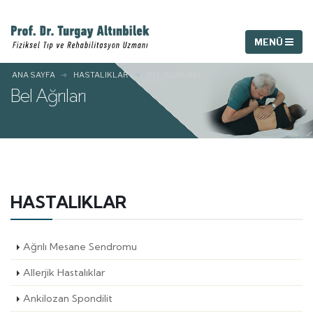
ANA SAYFA
HASTALIKLAR
BEL AĞRILARI
Bel Ağrıları
HASTALIKLAR
Ağrılı Mesane Sendromu
Allerjik Hastalıklar
Ankilozan Spondilit