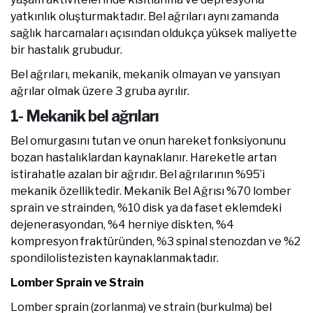
yatkınlık oluşturmaktadır. Bel ağrıları aynı zamanda
sağlık harcamaları açısından oldukça yüksek maliyette
bir hastalık grubudur.
Bel ağrıları, mekanik, mekanik olmayan ve yansıyan
ağrılar olmak üzere 3 gruba ayrılır.
1- Mekanik bel ağrıları
Bel omurgasını tutan ve onun hareket fonksiyonunu
bozan hastalıklardan kaynaklanır. Hareketle artan
istirahatle azalan bir ağrıdır. Bel ağrılarının %95’i
mekanik özelliktedir. Mekanik Bel Ağrısı %70 lomber
sprain ve strainden, %10 disk ya da faset eklemdeki
dejenerasyondan, %4 herniye diskten, %4
kompresyon fraktüründen, %3 spinal stenozdan ve %2
spondilolistezisten kaynaklanmaktadır.
Lomber Sprain ve Strain
Lomber sprain (zorlanma) ve strain (burkulma) bel