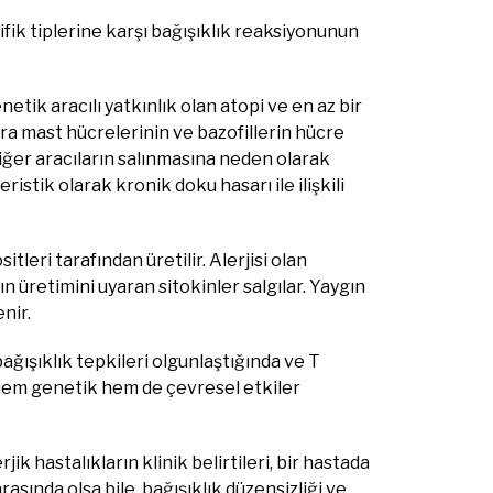
ifik tiplerine karşı bağışıklık reaksiyonunun
etik aracılı yatkınlık olan atopi ve en az bir
lara mast hücrelerinin ve bazofillerin hücre
diğer aracıların salınmasına neden olarak
stik olarak kronik doku hasarı ile ilişkili
itleri tarafından üretilir. Alerjisi olan
ın üretimini uyaran sitokinler salgılar. Yaygın
enir.
ağışıklık tepkileri olgunlaştığında ve T
 hem genetik hem de çevresel etkiler
ik hastalıkların klinik belirtileri, bir hastada
asında olsa bile, bağışıklık düzensizliği ve