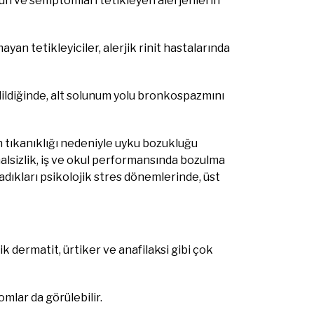
nun ve semptomları tetikleyen alerjenlerin
ayan tetikleyiciler, alerjik rinit hastalarında
edildiğinde, alt solunum yolu bronkospazmını
un tıkanıklığı nedeniyle uyku bozukluğu
, halsizlik, iş ve okul performansında bozulma
şadıkları psikolojik stres dönemlerinde, üst
pik dermatit, ürtiker ve anafilaksi gibi çok
mlar da görülebilir.