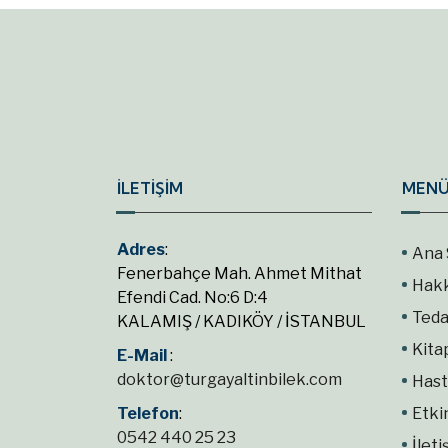
İLETİŞİM
MENÜ
Adres
:
Ana 
Fenerbahçe Mah. Ahmet Mithat
Hak
Efendi Cad. No:6 D:4
Teda
KALAMIŞ / KADIKÖY / İSTANBUL
Kita
E-Mail
:
doktor@turgayaltinbilek.com
Hast
Telefon
:
Etki
0542 440 25 23
İleti