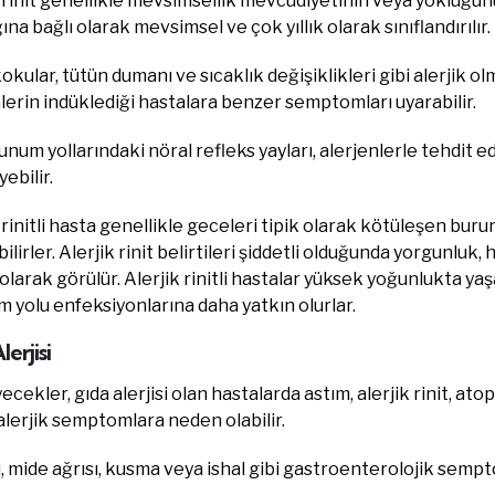
 rinit genellikle mevsimsellik mevcudiyetinin veya yokluğu
na bağlı olarak mevsimsel ve çok yıllık olarak sınıflandırılır.
okular, tütün dumanı ve sıcaklık değişiklikleri gibi alerjik olm
lerin indüklediği hastalara benzer semptomları uyarabilir.
unum yollarındaki nöral refleks yayları, alerjenlerle tehdit 
yebilir.
 rinitli hasta genellikle geceleri tipik olarak kötüleşen bur
ilirler. Alerjik rinit belirtileri şiddetli olduğunda yorgunluk
olarak görülür. Alerjik rinitli hastalar yüksek yoğunlukta ya
 yolu enfeksiyonlarına daha yatkın olurlar.
erjisi
yecekler, gıda alerjisi olan hastalarda astım, alerjik rinit, ato
 alerjik semptomlara neden olabilir.
, mide ağrısı, kusma veya ishal gibi gastroenterolojik sempto