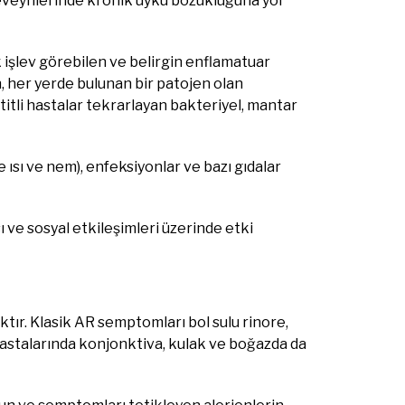
beveynlerinde kronik uyku bozukluğuna yol
 işlev görebilen ve belirgin enflamatuar
n, her yerde bulunan bir patojen olan
itli hastalar tekrarlayan bakteriyel, mantar
e ısı ve nem), enfeksiyonlar ve bazı gıdalar
 ve sosyal etkileşimleri üzerinde etki
ktır. Klasik AR semptomları bol sulu rinore,
t hastalarında konjonktiva, kulak ve boğazda da