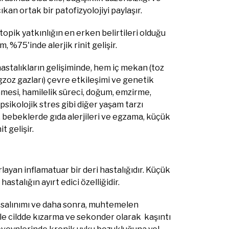
an ortak bir patofizyolojiyi paylaşır.
topik yatkınlığın en erken belirtileri olduğu
 %75'inde alerjik rinit gelişir.
k hastalıkların gelişiminde, hem iç mekan (toz
gzoz gazları) çevre etkileşimi ve genetik
enmesi, hamilelik süreci, doğum, emzirme,
psikolojik stres gibi diğer yaşam tarzı
r, bebeklerde gıda alerjileri ve egzama, küçük
 gelişir.
arlayan inflamatuar bir deri hastalığıdır. Küçük
hastalığın ayırt edici özelliğidir.
2 salınımı ve daha sonra, muhtemelen
le cildde kızarma ve sekonder olarak kaşıntı