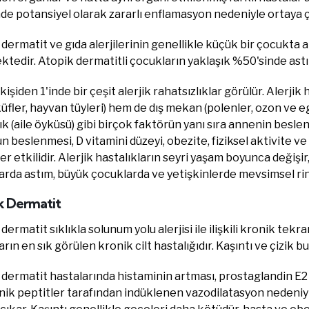
de potansiyel olarak zararlı enflamasyon nedeniyle ortaya çık
dermatit ve gıda alerjilerinin genellikle küçük bir çocukta a
ktedir. Atopik dermatitli çocukların yaklaşık %50'sinde astım,
kişiden 1'inde bir çeşit alerjik rahatsızlıklar görülür. Alerji
küfler, hayvan tüyleri) hem de dış mekan (polenler, ozon ve e
ık (aile öyküsü) gibi birçok faktörün yanı sıra annenin besl
 beslenmesi, D vitamini düzeyi, obezite, fiziksel aktivite ve 
er etkilidir. Alerjik hastalıkların seyri yaşam boyunca değişi
rda astım, büyük çocuklarda ve yetişkinlerde mevsimsel rinit
k Dermatit
dermatit sıklıkla solunum yolu alerjisi ile ilişkili kronik tekr
rın en sık görülen kronik cilt hastalığıdır. Kaşıntı ve çizik bu 
 dermatit hastalarında histaminin artması, prostaglandin E
nik peptitler tarafından indüklenen vazodilatasyon nedeniy