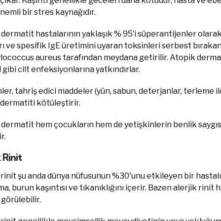
çıkar. Kaşıntı genellikle geceleri daha kötüdür, hasta ve e
nemli bir stres kaynağıdır.
dermatit hastalarının yaklaşık % 95’i süperantijenler olarak
rı ve spesifik IgE üretimini uyaran toksinleri serbest bıraka
ococcus aureus tarafından meydana getirilir. Atopik dermat
l gibi cilt enfeksiyonlarına yatkındırlar.
ler, tahriş edici maddeler (yün, sabun, deterjanlar, terleme il
dermatiti kötüleştirir.
dermatit hem çocukların hem de yetişkinlerin benlik saygısı
r.
 Rinit
 rinit şu anda dünya nüfusunun %30'unu etkileyen bir hastalı
a, burun kaşıntısı ve tıkanıklığını içerir. Bazen alerjik rini
 görülebilir.