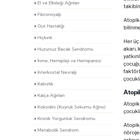
El ve Elbileği Ağrıları
takibin
Fibromiyalji
Atopik 
Gut Hastalığı
bilinme
Hıçkırık
Her üç 
akarı, 
Huzursuz Bacak Sendromu
yatkınl
İnme, Hemipleji ve Hemiparezi
çocuğun
faktörl
İnterkostal Nevralji
çocukla
Kabızlık
Atopi
Kalça Ağrıları
Atopik 
Koksidini (Kuyruk Sokumu Ağrısı)
çocukla
Kronik Yorgunluk Sendromu
Atopik
Metabolik Sendrom
nöroje