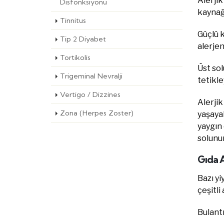
Alerjik
Disfonksiyonu
kaynağı
Tinnitus
Güçlü k
Tip 2 Diyabet
alerjen
Tortikolis
Üst sol
Trigeminal Nevralji
tetikle
Vertigo / Dizzines
Alerjik
Zona (Herpes Zoster)
yaşayab
yaygın 
solunum
Gıda Al
Bazı yi
çeşitli
Bulantı