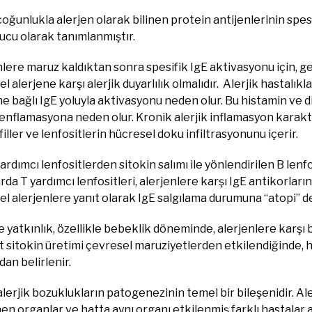
 çoğunlukla alerjen olarak bilinen protein antijenlerinin spes
ucu olarak tanımlanmıştır.
lere maruz kaldıktan sonra spesifik IgE aktivasyonu için, gen
l alerjene karşı alerjik duyarlılık olmalıdır. Alerjik hastalık
e bağlı IgE yoluyla aktivasyonu neden olur. Bu histamin ve 
 enflamasyona neden olur. Kronik alerjik inflamasyon karakteri
iller ve lenfositlerin hücresel doku infiltrasyonunu içerir.
yardımcı lenfositlerden sitokin salımı ile yönlendirilen B lenfos
rda T yardımcı lenfositleri, alerjenlere karşı IgE antikorların
l alerjenlere yanıt olarak IgE salgılama durumuna “atopi” d
 yatkınlık, özellikle bebeklik döneminde, alerjenlere karşı b
it sitokin üretimi çevresel maruziyetlerden etkilendiğinde,
dan belirlenir.
alerjik bozuklukların patogenezinin temel bir bileşenidir. Alerj
en organlar ve hatta aynı organı etkilenmiş farklı hastalar ar