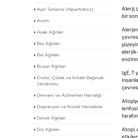
Alerji,
Aşırı Terleme (Hiperhidroz)
bir son
Astım
Alerjen
Ayak Ağrıları
çevrese
Baş Ağrıları
yüzeyin
alerjik
Bel Ağrıları
eozinof
Boyun Ağrıları
IgE, T 
Crohn, Çöliak ve İrritabl Bağırsak
insanla
Sendromu
çevrese
Demans ve Alzheimer Hastalığı
Atopiye
Depresyon ve Kronik Hastalıklar
lenfos
tarafın
Dirsek Ağrıları
Diz Ağrıları
Atopi, 
etkilen