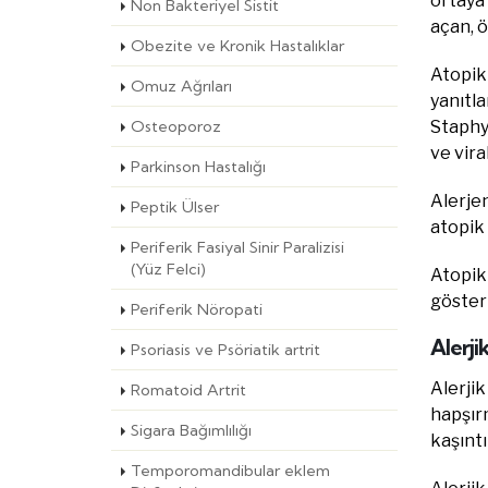
ortaya 
Non Bakteriyel Sistit
açan, ö
Obezite ve Kronik Hastalıklar
Atopik 
Omuz Ağrıları
yanıtla
Osteoporoz
Staphyl
ve vira
Parkinson Hastalığı
Alerjen
Peptik Ülser
atopik 
Periferik Fasiyal Sinir Paralizisi
(Yüz Felci)
Atopik 
gösteri
Periferik Nöropati
Alerjik
Psoriasis ve Psöriatik artrit
Alerjik
Romatoid Artrit
hapşırm
Sigara Bağımlılığı
kaşıntı
Temporomandibular eklem