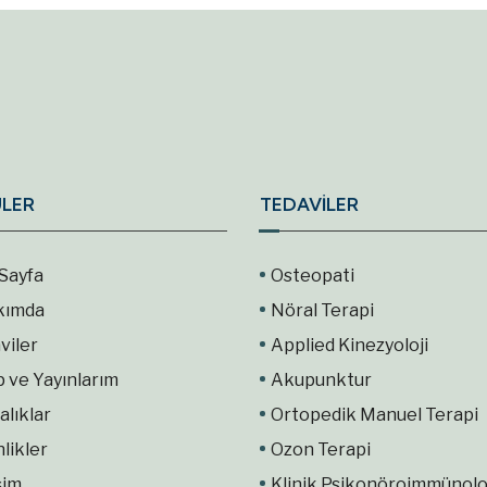
LER
TEDAVİLER
Sayfa
Osteopati
kımda
Nöral Terapi
viler
Applied Kinezyoloji
p ve Yayınlarım
Akupunktur
alıklar
Ortopedik Manuel Terapi
nlikler
Ozon Terapi
şim
Klinik Psikonöroimmünolo