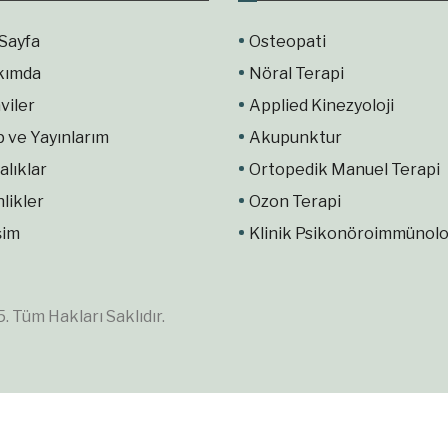
Sayfa
Osteopati
kımda
Nöral Terapi
viler
Applied Kinezyoloji
p ve Yayınlarım
Akupunktur
alıklar
Ortopedik Manuel Terapi
nlikler
Ozon Terapi
şim
Klinik Psikonöroimmünolo
 Tüm Hakları Saklıdır.