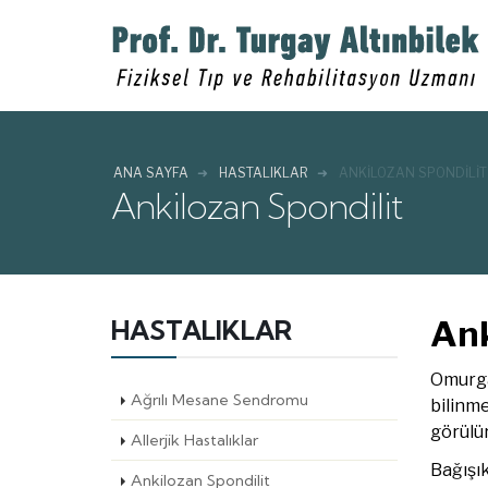
ANA SAYFA
HASTALIKLAR
ANKILOZAN SPONDILIT
Ankilozan Spondilit
Ank
HASTALIKLAR
Omurga 
Ağrılı Mesane Sendromu
bilinme
görülür
Allerjik Hastalıklar
Bağışık
Ankilozan Spondilit