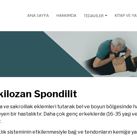
ANA SAYFA
HAKKIMDA
KİTAP VE Y
TEDAVİLER
ilozan Spondilit
ve sakroiliak eklemleri tutarak bel ve boyun bölgesinde hare
yen bir hastalıktır. Daha çok genç erkeklerde (16-35 yaş) ve
.
lık sisteminin etkilenmesiyle bağ ve tendonların kemiğe yap