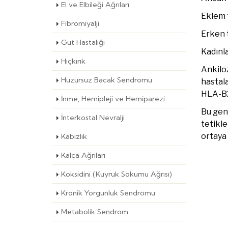
El ve Elbileği Ağrıları
Eklem t
Fibromiyalji
Erken t
Gut Hastalığı
Kadınla
Hıçkırık
Ankiloz
Huzursuz Bacak Sendromu
hastala
HLA-B27
İnme, Hemipleji ve Hemiparezi
Bu geni
İnterkostal Nevralji
tetikle
ortaya 
Kabızlık
Kalça Ağrıları
Koksidini (Kuyruk Sokumu Ağrısı)
Kronik Yorgunluk Sendromu
Metabolik Sendrom