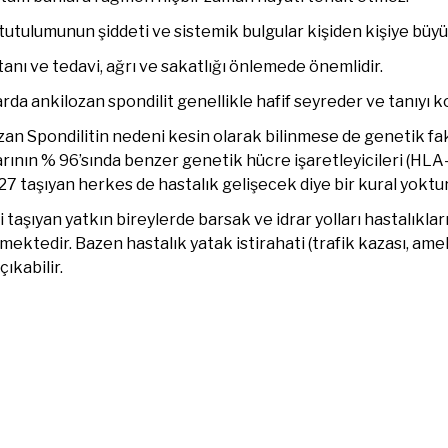
utulumunun şiddeti ve sistemik bulgular kişiden kişiye büyük 
anı ve tedavi, ağrı ve sakatlığı önlemede önemlidir.
rda ankilozan spondilit genellikle hafif seyreder ve tanıyı k
an Spondilitin nedeni kesin olarak bilinmese de genetik fak
rının % 96’sında benzer genetik hücre işaretleyicileri (HLA
 taşıyan herkes de hastalık gelişecek diye bir kural yoktur
 taşıyan yatkın bireylerde barsak ve idrar yolları hastalıklar
mektedir. Bazen hastalık yatak istirahati (trafik kazası, ame
çıkabilir.