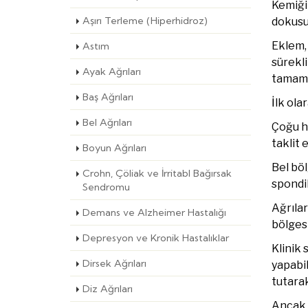
Kemiği
Aşırı Terleme (Hiperhidroz)
dokusu 
Eklem, 
Astım
sürekl
Ayak Ağrıları
tamame
Baş Ağrıları
İlk ola
Bel Ağrıları
Çoğu ha
taklit 
Boyun Ağrıları
Bel bö
Crohn, Çöliak ve İrritabl Bağırsak
spondil
Sendromu
Ağrılar
Demans ve Alzheimer Hastalığı
bölgesi
Depresyon ve Kronik Hastalıklar
Klinik 
Dirsek Ağrıları
yapabil
tutarak
Diz Ağrıları
Ancak 