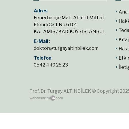
Adres
:
Ana 
Fenerbahçe Mah. Ahmet Mithat
Hak
Efendi Cad. No:6 D:4
Teda
KALAMIŞ / KADIKÖY / İSTANBUL
Kita
E-Mail
:
doktor@turgayaltinbilek.com
Hast
Telefon
:
Etki
0542 440 25 23
İleti
Prof. Dr. Turgay ALTINBİLEK © Copyright 2025.