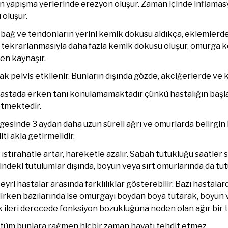
n yapışma yerlerinde erezyon oluşur. Zaman içinde inflamasy
oluşur.
bağ ve tendonların yerini kemik dokusu aldıkça, eklemlerde ha
i tekrarlanmasıyla daha fazla kemik dokusu oluşur, omurga k
n kaynaşır.
rak pelvis etkilenir. Bunların dışında gözde, akciğerlerde ve 
stada erken tanı konulamamaktadır çünkü hastalığın başlangı
etmektedir.
lgesinde 3 aydan daha uzun süreli ağrı ve omurlarda belirgi
iti akla getirmelidir.
 ıstırahatle artar, hareketle azalır. Sabah tutukluğu saatler 
ndeki tutulumlar dışında, boyun veya sırt omurlarında da tutu
seyri hastalar arasında farklılıklar gösterebilir. Bazı hastala
irken bazılarında ise omurgayı boydan boya tutarak, boyun ve
 ileri derecede fonksiyon bozukluğuna neden olan ağır bir t
tüm bunlara rağmen hiçbir zaman hayatı tehdit etmez.